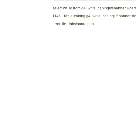
select wr_id from g4_write_cabinglifebanner wh
1146 : Table 'cabing.g4_write_cabinglifebanner' do
error file : /bbs/board.php