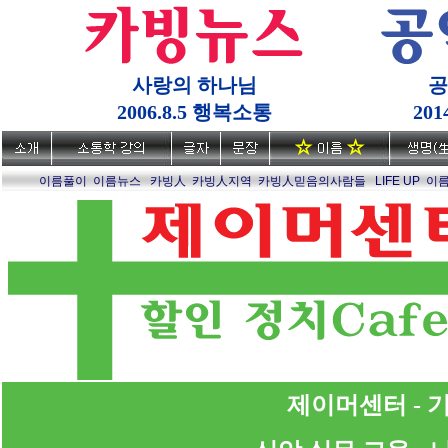
사랑의 하나님
공
2006.8.5 행복소통
20
이름풀이
이름뉴스
카빙人
카빙人지역
카빙人믿음의사람들
LIFE UP
이
제이머센터 - 