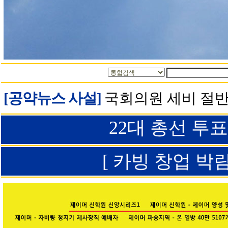
[공약뉴스 사설]
국회의원 세비 절반
22대 총선 투
[ 카빙 창업 박